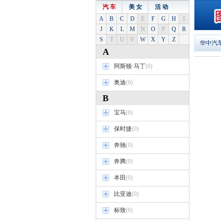
汽 车
美 女
活 动
A
B
C
D
E
F
G
H
I
J
K
L
M
N
O
P
Q
R
S
T
U
V
W
X
Y
Z
华中汽
A
阿斯顿·马丁
(0)
奥迪
(0)
B
宝马
(0)
保时捷
(0)
奔驰
(0)
奔腾
(0)
本田
(0)
比亚迪
(0)
标致
(0)