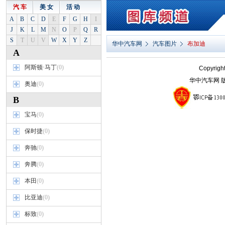
汽 车
美 女
活 动
A
B
C
D
E
F
G
H
I
J
K
L
M
N
O
P
Q
R
S
T
U
V
W
X
Y
Z
华中汽车网
汽车图片
布加迪
A
阿斯顿·马丁
(0)
Copyright
华中汽车网 版权所
奥迪
(0)
B
宝马
(0)
保时捷
(0)
奔驰
(0)
奔腾
(0)
本田
(0)
比亚迪
(0)
标致
(0)