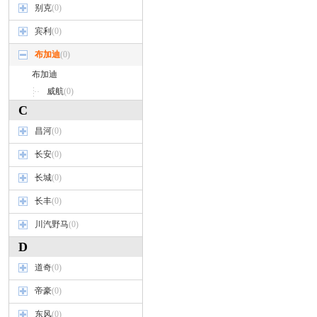
别克
(0)
宾利
(0)
布加迪
(0)
布加迪
威航
(0)
C
昌河
(0)
长安
(0)
长城
(0)
长丰
(0)
川汽野马
(0)
D
道奇
(0)
帝豪
(0)
东风
(0)